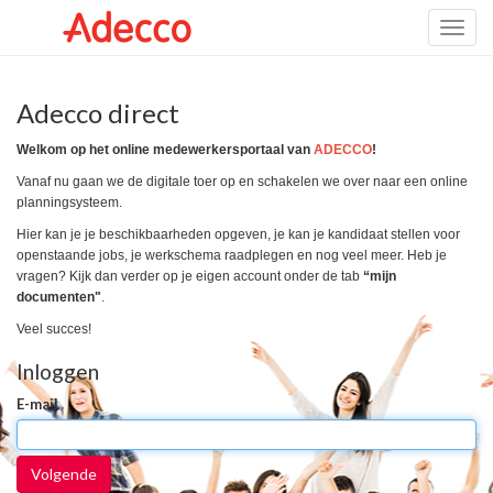
Toggl
naviga
Adecco direct
Welkom op het online medewerkersportaal van
ADECCO
!
Vanaf nu gaan we de digitale toer op en schakelen we over naar een online
planningsysteem.
Hier kan je je beschikbaarheden opgeven, je kan je kandidaat stellen voor
openstaande jobs, je werkschema raadplegen en nog veel meer. Heb je
vragen? Kijk dan verder op je eigen account onder de tab
“mijn
documenten"
.
Veel succes!
Inloggen
E-mail
Volgende